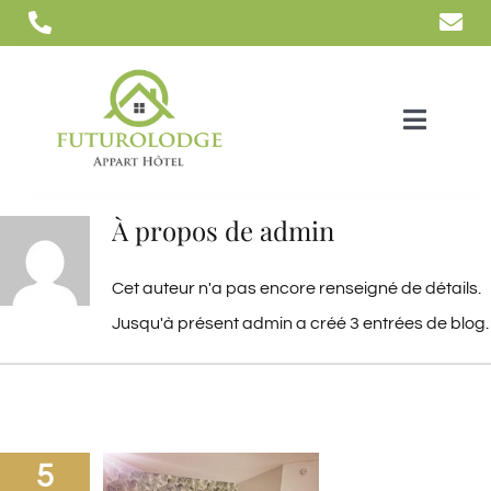
Passer
au
contenu
Toggle
Navigat
NOS LOGEMENTS
À propos de
admin
RÉSERVER
Cet auteur n'a pas encore renseigné de détails.
Jusqu'à présent admin a créé 3 entrées de blog.
CONTACTEZ-NOUS
5